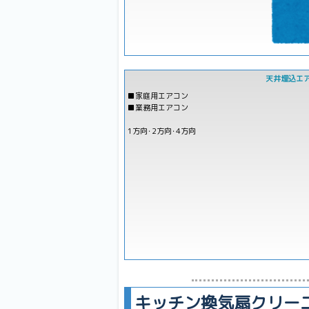
天井埋込エ
■家庭用エアコン
■業務用エアコン
1方向･2方向･4方向
キッチン換気扇クリー