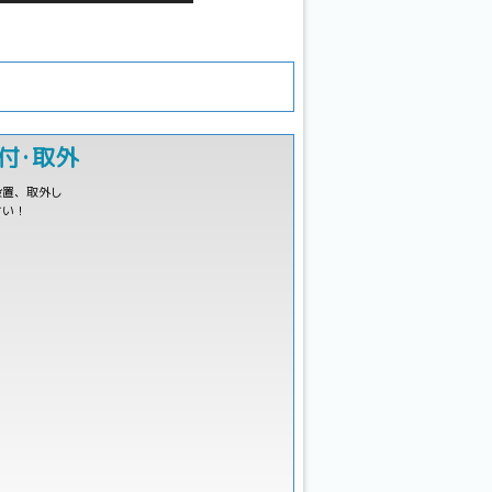
付･取外
設置、取外し
さい！